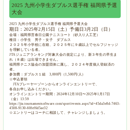
2025 九州小学生ダブルス選手権 福岡県予選
大会
2025 九州小学生ダブルス選手権 福岡県予選大会
期日：2025年2月15日（土）予備日3月2日（日）
会場：福岡県営春日公園テニスコート（砂入り人工芝）
種目：小学生 男子・女子 ダブルス
２０２５年小学校に在籍、２０２５年に９歳以上でセルフジャッジ
を理解している者。
JTAジュニアランキング対象大会の規定により、新３年生の早生ま
れ（８歳）は出場できません。
福岡県テニス協会の加盟団体に属し、２０２４年度個人登録済の
者。
参加費：ダブルス１組 3,000円（1,500円/人）
☆申込要領
JTAプレーヤーゾーンからオンラインエントリーで、
各自お申し込みください。
オンラインエントリー期間：2024年12月10日〜2025年1月17日
（金）13:59
https://jta.tournamentsoftware.com/sport/events.aspx?id=45da3e8d-7463-
4508-9130-60fef6d5ae32
☆エントリーはコーチに相談して、チャレンジしましょう。