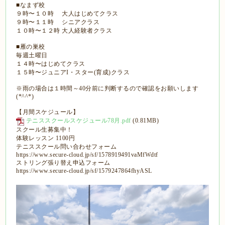
■なまず校
９時〜１０時 大人はじめてクラス
９時〜１１時 シニアクラス
１０時〜１２時 大人経験者クラス
■雁の巣校
毎週土曜日
１４時〜はじめてクラス
１５時〜ジュニアI・スター(育成)クラス
※雨の場合は１時間～40分前に判断するので確認をお願いします
(*^^*)
【月間スケジュール】
テニススクールスケジュール78月.pdf
(0.81MB)
スクール生募集中！
体験レッスン 1100円
テニススクール問い合わせフォーム
https://www.secure-cloud.jp/sf/1578919491vaMfWdtf
ストリング張り替え申込フォーム
https://www.secure-cloud.jp/sf/1579247864fhyASL