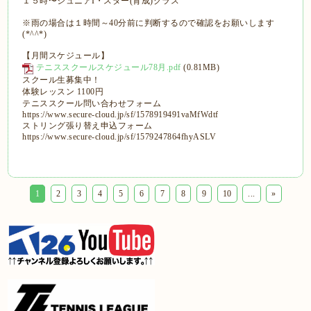
１５時〜ジュニアI・スター(育成)クラス
※雨の場合は１時間～40分前に判断するので確認をお願いします
(*^^*)
【月間スケジュール】
テニススクールスケジュール78月.pdf
(0.81MB)
スクール生募集中！
体験レッスン 1100円
テニススクール問い合わせフォーム
https://www.secure-cloud.jp/sf/1578919491vaMfWdtf
ストリング張り替え申込フォーム
https://www.secure-cloud.jp/sf/1579247864fhyASLV
1
2
3
4
5
6
7
8
9
10
...
»