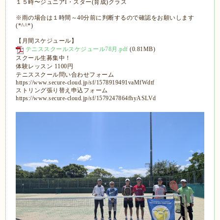
１５時〜ジュニアI・スター(育成)クラス
※雨の場合は１時間～40分前に判断するので確認をお願いします
(*^^*)
【月間スケジュール】
テニススクールスケジュール78月.pdf
(0.81MB)
スクール生募集中！
体験レッスン 1100円
テニススクール問い合わせフォーム
https://www.secure-cloud.jp/sf/1578919491vaMfWdtf
ストリング張り替え申込フォーム
https://www.secure-cloud.jp/sf/1579247864fhyASLVd