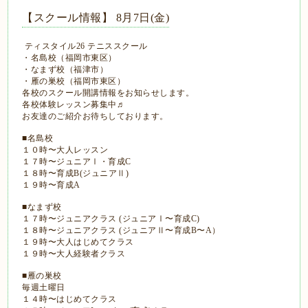
【スクール情報】 8月7日(金)
ティスタイル26 テニススクール
・名島校（福岡市東区）
・なまず校（福津市）
・雁の巣校（福岡市東区）
各校のスクール開講情報をお知らせします。
各校体験レッスン募集中♬
お友達のご紹介お待ちしております。
■名島校
１０時〜大人レッスン
１７時〜ジュニアⅠ・育成C
１８時〜育成B(ジュニアⅡ)
１９時〜育成A
■なまず校
１７時〜ジュニアクラス (ジュニアⅠ〜育成C)
１８時〜ジュニアクラス (ジュニアⅡ〜育成B〜A）
１９時〜大人はじめてクラス
１９時〜大人経験者クラス
■雁の巣校
毎週土曜日
１４時〜はじめてクラス