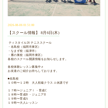
2026-08-06 01:51:00
【スクール情報】 8月6日(木)
ティスタイル26 テニススクール
・名島校（福岡市東区）
・なまず校（福津市）
・雁の巣校（福岡市東区）
各校のスクール開講情報をお知らせします。
各校体験レッスン募集中♬
お友達のご紹介お待ちしております。
■名島校
１０時〜１２時 大人初級クラス ⚠休講です
１７時〜ジュニアⅠ ・育成C
１８時〜育成B ・ジュニアII
１９時〜育成A
１９時〜大人レッスン