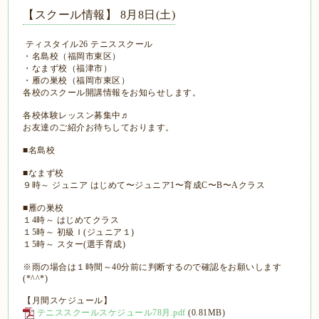
【スクール情報】 8月8日(土)
ティスタイル26 テニススクール
・名島校（福岡市東区）
・なまず校（福津市）
・雁の巣校（福岡市東区）
各校のスクール開講情報をお知らせします。
各校体験レッスン募集中♬
お友達のご紹介お待ちしております。
■名島校
■なまず校
９時～ ジュニア はじめて〜ジュニア1〜育成C〜B〜Aクラス
■雁の巣校
１4時～ はじめてクラス
１5時～ 初級Ｉ(ジュニア１)
１5時～ スター(選手育成)
※雨の場合は１時間～40分前に判断するので確認をお願いします
(*^^*)
【月間スケジュール】
テニススクールスケジュール78月.pdf
(0.81MB)