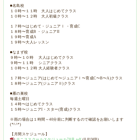
■名島校
１０時〜１１時 大人はじめてクラス
１０時〜１２時 大人初級クラス
１７時〜はじめて・ジュニアⅠ ・育成C
１８時〜育成B ・ジュニアII
１９時〜育成A
１９時〜大人レッスン
■なまず校
９時〜１０時 大人はじめてクラス
９時〜１１時 シニアクラス
１０時〜１２時 大人経験者クラス
１７時〜ジュニア(はじめて〜ジュニアⅠ〜育成C〜B〜A)クラス
１８時〜ジュニア(ジュニアⅡ)クラス
■雁の巣校
毎週土曜日
１４時〜はじめてクラス
１５時〜ジュニアI・スター(育成)クラス
※雨の場合は１時間～40分前に判断するので確認をお願いします
(*^^*)
【月間スケジュール】
テニススクールスケジュール78月.pdf
(0.81MB)