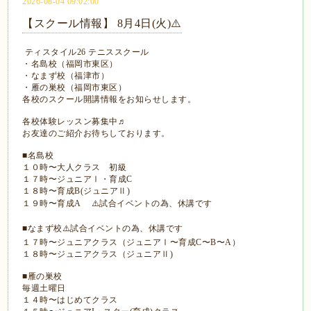
2026-08-04 09:02:00
【スクール情報】 8月4日(火)⚠️
ティスタイル26 テニススクール
・名島校（福岡市東区）
・なまず校（福津市）
・雁の巣校（福岡市東区）
各校のスクール開講情報をお知らせします。
各校体験レッスン募集中♬
お友達のご紹介お待ちしております。
■名島校
１０時〜大人クラス 初級
１７時〜ジュニアⅠ・育成C
１８時〜育成B(ジュニアⅡ)
１９時〜育成A ⚠️試合イベントの為、休講です
■なまず校⚠️試合イベントの為、休講です
１７時〜ジュニアクラス（ジュニアⅠ〜育成C〜B〜A）
１８時〜ジュニアクラス（ジュニアⅡ)
■雁の巣校
毎週土曜日
１４時〜はじめてクラス