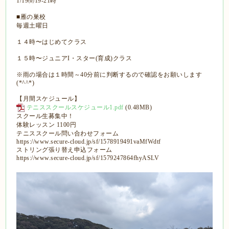
1/19㈮19-21時
■雁の巣校
毎週土曜日
１４時〜はじめてクラス
１５時〜ジュニアI・スター(育成)クラス
※雨の場合は１時間～40分前に判断するので確認をお願いします
(*^^*)
【月間スケジュール】
テニススクールスケジュール1.pdf
(0.48MB)
スクール生募集中！
体験レッスン 1100円
テニススクール問い合わせフォーム
https://www.secure-cloud.jp/sf/1578919491vaMfWdtf
ストリング張り替え申込フォーム
https://www.secure-cloud.jp/sf/1579247864fhyASLV