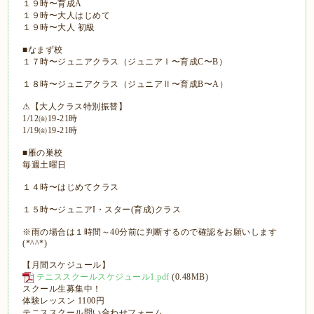
１９時〜育成A
１９時〜大人はじめて
１９時〜大人 初級
■なまず校
１７時〜ジュニアクラス（ジュニアⅠ〜育成C〜B）
１８時〜ジュニアクラス（ジュニアⅡ〜育成B〜A）
⚠【大人クラス特別振替】
1/12㈮19-21時
1/19㈮19-21時
■雁の巣校
毎週土曜日
１４時〜はじめてクラス
１５時〜ジュニアI・スター(育成)クラス
※雨の場合は１時間～40分前に判断するので確認をお願いします
(*^^*)
【月間スケジュール】
テニススクールスケジュール1.pdf
(0.48MB)
スクール生募集中！
体験レッスン 1100円
テニススクール問い合わせフォーム