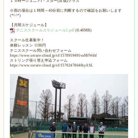
１５時〜ジュニアI・スター(育成)クラス
※雨の場合は１時間～40分前に判断するので確認をお願いします
(*^^*)
【月間スケジュール】
テニススクールスケジュール1.pdf
(0.48MB)
スクール生募集中！
体験レッスン 1100円
テニススクール問い合わせフォーム
https://www.secure-cloud.jp/sf/1578919491vaMfWdtf
ストリング張り替え申込フォーム
https://www.secure-cloud.jp/sf/1579247864fhyASL