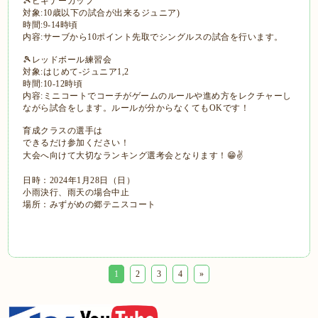
🎾ビギナーカップ
対象:10歳以下の試合が出来るジュニア)
時間:9-14時頃
内容:サーブから10ポイント先取でシングルスの試合を行います。
🎾レッドボール練習会
対象:はじめて-ジュニア1,2
時間:10-12時頃
内容:ミニコートでコーチがゲームのルールや進め方をレクチャーし
ながら試合をします。ルールが分からなくてもOKです！
育成クラスの選手は
できるだけ参加ください！
大会へ向けて大切なランキング選考会となります！😁✌️
日時：2024年1月28日（日）
小雨決行、雨天の場合中止
場所：みずがめの郷テニスコート
1
2
3
4
»