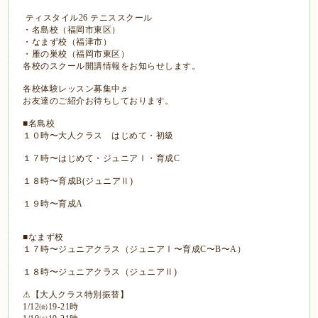
ティスタイル26 テニススクール
・名島校（福岡市東区）
・なまず校（福津市）
・雁の巣校（福岡市東区）
各校のスクール開講情報をお知らせします。
各校体験レッスン募集中♬
お友達のご紹介お待ちしております。
■名島校
１０時〜大人クラス はじめて・初級
１７時〜はじめて・ジュニアⅠ・育成C
１８時〜育成B(ジュニアⅡ)
１９時〜育成A
■なまず校
１７時〜ジュニアクラス（ジュニアⅠ〜育成C〜B〜A）
１８時〜ジュニアクラス（ジュニアⅡ)
⚠【大人クラス特別振替】
1/12㈮19-21時