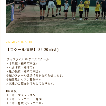
2025-08-29 02:58:00
【スクール情報】 8月29日(金)
ティスタイル26 テニススクール
・名島校（福岡市東区）
・なまず校（福津市）
・雁の巣校（福岡市東区）
各校のスクール開講情報をお知らせします。
各校体験レッスン募集中♬
お友達のご紹介お待ちしております。
■名島校
１０時〜大人レッスン
１７時〜ジュニアⅠ・育成C
１８時〜育成B(ジュニアⅡ)