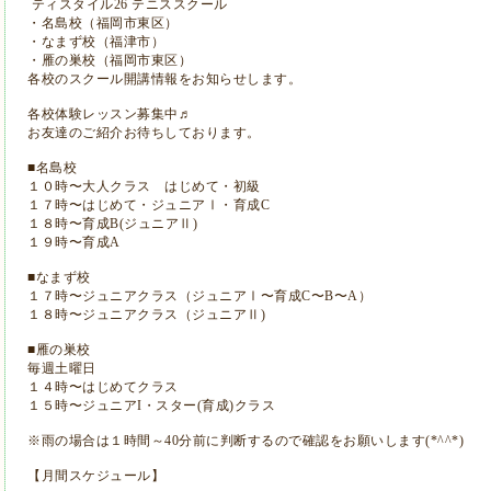
ティスタイル26 テニススクール
・名島校（福岡市東区）
・なまず校（福津市）
・雁の巣校（福岡市東区）
各校のスクール開講情報をお知らせします。
各校体験レッスン募集中♬
お友達のご紹介お待ちしております。
■名島校
１０時〜大人クラス はじめて・初級
１７時〜はじめて・ジュニアⅠ・育成C
１８時〜育成B(ジュニアⅡ)
１９時〜育成A
■なまず校
１７時〜ジュニアクラス（ジュニアⅠ〜育成C〜B〜A）
１８時〜ジュニアクラス（ジュニアⅡ)
■雁の巣校
毎週土曜日
１４時〜はじめてクラス
１５時〜ジュニアI・スター(育成)クラス
※雨の場合は１時間～40分前に判断するので確認をお願いします(*^^*)
【月間スケジュール】