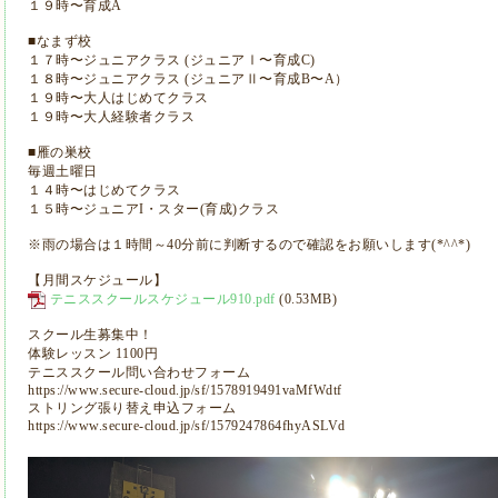
１９時〜育成A
■なまず校
１７時〜ジュニアクラス (ジュニアⅠ〜育成C)
１８時〜ジュニアクラス (ジュニアⅡ〜育成B〜A）
１９時〜大人はじめてクラス
１９時〜大人経験者クラス
■雁の巣校
毎週土曜日
１４時〜はじめてクラス
１５時〜ジュニアI・スター(育成)クラス
※雨の場合は１時間～40分前に判断するので確認をお願いします(*^^*)
【月間スケジュール】
テニススクールスケジュール910.pdf
(0.53MB)
スクール生募集中！
体験レッスン 1100円
テニススクール問い合わせフォーム
https://www.secure-cloud.jp/sf/1578919491vaMfWdtf
ストリング張り替え申込フォーム
https://www.secure-cloud.jp/sf/1579247864fhyASLVd