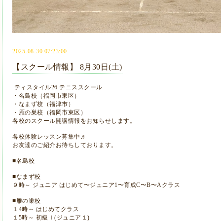
2025-08-30 07:23:00
【スクール情報】 8月30日(土)
ティスタイル26 テニススクール
・名島校（福岡市東区）
・なまず校（福津市）
・雁の巣校（福岡市東区）
各校のスクール開講情報をお知らせします。
各校体験レッスン募集中♬
お友達のご紹介お待ちしております。
■名島校
■なまず校
９時～ ジュニア はじめて〜ジュニア1〜育成C〜B〜Aクラス
■雁の巣校
１4時～ はじめてクラス
１5時～ 初級Ｉ(ジュニア１)