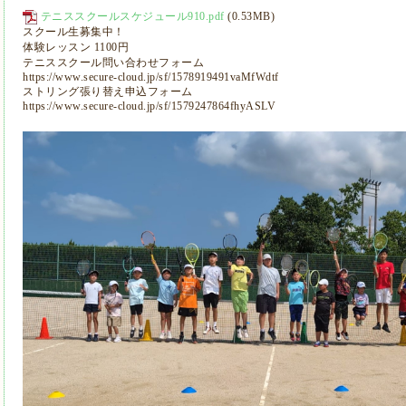
テニススクールスケジュール910.pdf
(0.53MB)
スクール生募集中！
体験レッスン 1100円
テニススクール問い合わせフォーム
https://www.secure-cloud.jp/sf/1578919491vaMfWdtf
ストリング張り替え申込フォーム
https://www.secure-cloud.jp/sf/1579247864fhyASLV