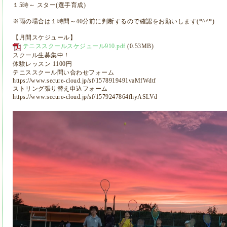
１5時～ スター(選手育成)
※雨の場合は１時間～40分前に判断するので確認をお願いします(*^^*)
【月間スケジュール】
テニススクールスケジュール910.pdf
(0.53MB)
スクール生募集中！
体験レッスン 1100円
テニススクール問い合わせフォーム
https://www.secure-cloud.jp/sf/1578919491vaMfWdtf
ストリング張り替え申込フォーム
https://www.secure-cloud.jp/sf/1579247864fhyASLVd