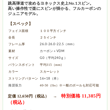
跳高弾道で攻めるヨネックス史上No.1スピン。
高い操作性で楽にスピンが掛かる、フルカーボンの
ジュニアモデル。
【スペック】
フェイス面積
１００平方インチ
全長
２５インチ
フレーム厚
26.0-26.0-22.5（mm）
素材
カーボン＋VDM
サイズ
G0（平均240ｇ）
バランスポイント
平均315（mm）
カラー
スカーレット
ストリングパターン
16×18（本）
40-50（lbs）※一般のボールも対応可能
推奨張力
特別価格 11,385円
定価 12,650円（税込） →
（税込）