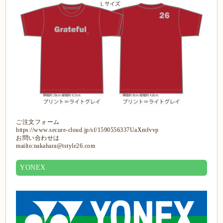
ご注文フォーム
https://www.secure-cloud.jp/sf/1590556337UaXmfvvp
お問い合わせは
mailto:nakahara@tstyle26.com
YONEX