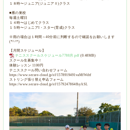
１８時〜ジュニア(ジュニアⅡ)クラス
■雁の巣校
毎週土曜日
１４時〜はじめてクラス
１５時〜ジュニアI・スター(育成)クラス
※雨の場合は１時間～40分前に判断するので確認をお願いします
(*^^*)
【月間スケジュール】
テニススクールスケジュール7788月.pdf
(0.48MB)
スクール生募集中！
体験レッスン 1100円
テニススクール問い合わせフォーム
https://www.secure-cloud.jp/sf/1578919491vaMfWdtf
ストリング張り替え申込フォーム
https://www.secure-cloud.jp/sf/1579247864fhyASL