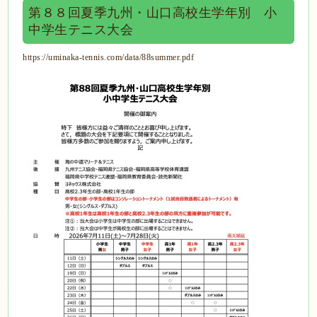
第８８回夏季九州・山口高校生学年別 小
中学生テニス大会
https://uminaka-tennis.com/data/88summer.pdf