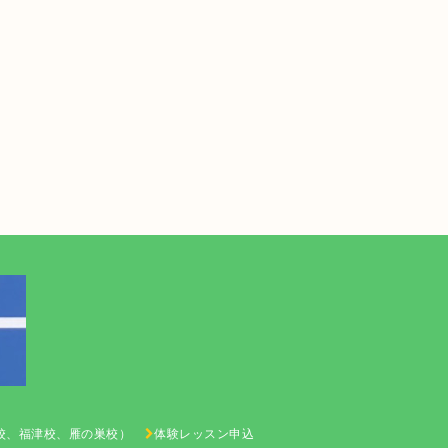
校、福津校、雁の巣校）
体験レッスン申込