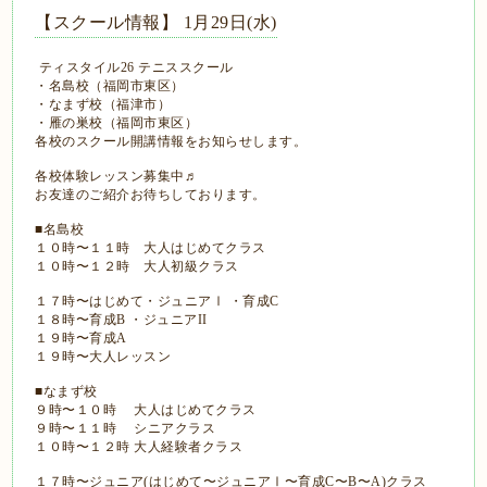
【スクール情報】 1月29日(水)
ティスタイル26 テニススクール
・名島校（福岡市東区）
・なまず校（福津市）
・雁の巣校（福岡市東区）
各校のスクール開講情報をお知らせします。
各校体験レッスン募集中♬
お友達のご紹介お待ちしております。
■名島校
１０時〜１１時 大人はじめてクラス
１０時〜１２時 大人初級クラス
１７時〜はじめて・ジュニアⅠ ・育成C
１８時〜育成B ・ジュニアII
１９時〜育成A
１９時〜大人レッスン
■なまず校
９時〜１０時 大人はじめてクラス
９時〜１１時 シニアクラス
１０時〜１２時 大人経験者クラス
１７時〜ジュニア(はじめて〜ジュニアⅠ〜育成C〜B〜A)クラス