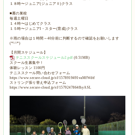
１８時〜ジュニア(ジュニアⅡ)クラス
■雁の巣校
毎週土曜日
１４時〜はじめてクラス
１５時〜ジュニアI・スター(育成)クラス
※雨の場合は１時間～40分前に判断するので確認をお願いします
(*^^*)
【月間スケジュール】
テニススクールスケジュール2.pdf
(0.51MB)
スクール生募集中！
体験レッスン 1100円
テニススクール問い合わせフォーム
https://www.secure-cloud.jp/sf/1578919491vaMfWdtf
ストリング張り替え申込フォーム
https://www.secure-cloud.jp/sf/1579247864fhyASL