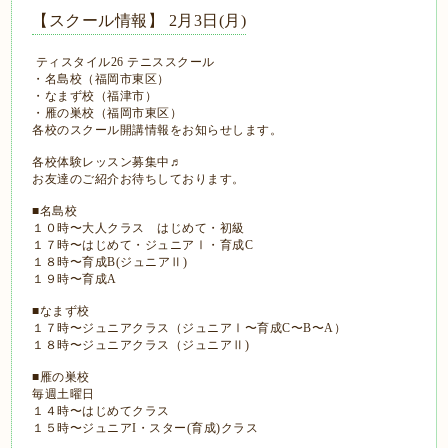
【スクール情報】 2月3日(月)
ティスタイル26 テニススクール
・名島校（福岡市東区）
・なまず校（福津市）
・雁の巣校（福岡市東区）
各校のスクール開講情報をお知らせします。
各校体験レッスン募集中♬
お友達のご紹介お待ちしております。
■名島校
１０時〜大人クラス はじめて・初級
１７時〜はじめて・ジュニアⅠ・育成C
１８時〜育成B(ジュニアⅡ)
１９時〜育成A
■なまず校
１７時〜ジュニアクラス（ジュニアⅠ〜育成C〜B〜A）
１８時〜ジュニアクラス（ジュニアⅡ)
■雁の巣校
毎週土曜日
１４時〜はじめてクラス
１５時〜ジュニアI・スター(育成)クラス