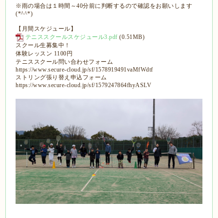
※雨の場合は１時間～40分前に判断するので確認をお願いします
(*^^*)
【月間スケジュール】
テニススクールスケジュール3.pdf
(0.51MB)
スクール生募集中！
体験レッスン 1100円
テニススクール問い合わせフォーム
https://www.secure-cloud.jp/sf/1578919491vaMfWdtf
ストリング張り替え申込フォーム
https://www.secure-cloud.jp/sf/1579247864fhyASLV