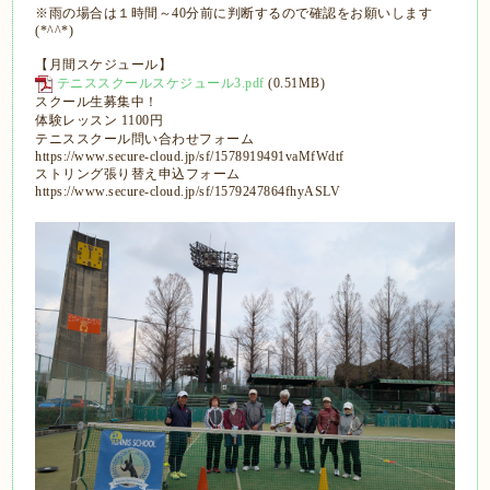
※雨の場合は１時間～40分前に判断するので確認をお願いします
(*^^*)
【月間スケジュール】
テニススクールスケジュール3.pdf
(0.51MB)
スクール生募集中！
体験レッスン 1100円
テニススクール問い合わせフォーム
https://www.secure-cloud.jp/sf/1578919491vaMfWdtf
ストリング張り替え申込フォーム
https://www.secure-cloud.jp/sf/1579247864fhyASLV