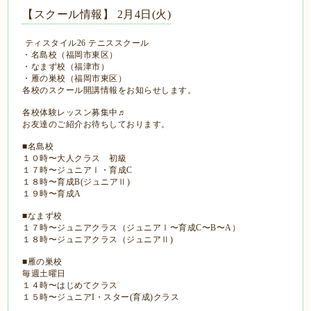
【スクール情報】 2月4日(火)
ティスタイル26 テニススクール
・名島校（福岡市東区）
・なまず校（福津市）
・雁の巣校（福岡市東区）
各校のスクール開講情報をお知らせします。
各校体験レッスン募集中♬
お友達のご紹介お待ちしております。
■名島校
１０時〜大人クラス 初級
１７時〜ジュニアⅠ・育成C
１８時〜育成B(ジュニアⅡ)
１９時〜育成A
■なまず校
１７時〜ジュニアクラス（ジュニアⅠ〜育成C〜B〜A）
１８時〜ジュニアクラス（ジュニアⅡ)
■雁の巣校
毎週土曜日
１４時〜はじめてクラス
１５時〜ジュニアI・スター(育成)クラス