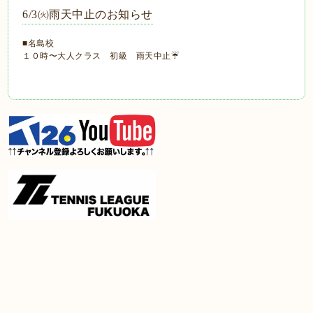
6/3㈫雨天中止のお知らせ
■名島校
１０時〜大人クラス 初級 雨天中止☔