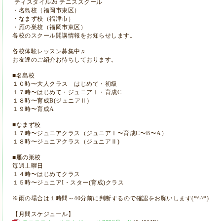
ティスタイル26 テニススクール
・名島校（福岡市東区）
・なまず校（福津市）
・雁の巣校（福岡市東区）
各校のスクール開講情報をお知らせします。
各校体験レッスン募集中♬
お友達のご紹介お待ちしております。
■名島校
１０時〜大人クラス はじめて・初級
１７時〜はじめて・ジュニアⅠ・育成C
１８時〜育成B(ジュニアⅡ)
１９時〜育成A
■なまず校
１７時〜ジュニアクラス（ジュニアⅠ〜育成C〜B〜A）
１８時〜ジュニアクラス（ジュニアⅡ)
■雁の巣校
毎週土曜日
１４時〜はじめてクラス
１５時〜ジュニアI・スター(育成)クラス
※雨の場合は１時間～40分前に判断するので確認をお願いします(*^^*)
【月間スケジュール】