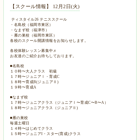
【スクール情報】 12月2日(火)
ティスタイル26 テニススクール
・名島校（福岡市東区）
・なまず校（福津市）
・雁の巣校（福岡市東区）
各校のスクール開講情報をお知らせします。
各校体験レッスン募集中♬
お友達のご紹介お待ちしております。
■名島校
１０時〜大人クラス 初級
１７時〜ジュニアⅠ・育成C
１８時〜育成B(ジュニアⅡ)
１９時〜育成A
■なまず校
１７時〜ジュニアクラス（ジュニアⅠ〜育成C〜B〜A）
１８時〜ジュニアクラス（ジュニアⅡ)
■雁の巣校
毎週土曜日
１４時〜はじめてクラス
１５時〜ジュニアI・スター(育成)クラス