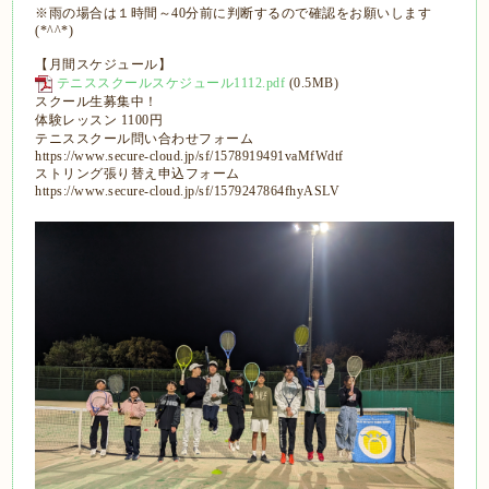
※雨の場合は１時間～40分前に判断するので確認をお願いします
(*^^*)
【月間スケジュール】
テニススクールスケジュール1112.pdf
(0.5MB)
スクール生募集中！
体験レッスン 1100円
テニススクール問い合わせフォーム
https://www.secure-cloud.jp/sf/1578919491vaMfWdtf
ストリング張り替え申込フォーム
https://www.secure-cloud.jp/sf/1579247864fhyASLV