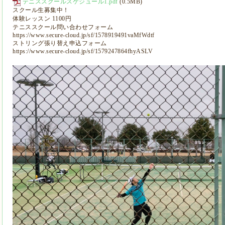
テニススクールスケジュール1.pdf
(0.5MB)
スクール生募集中！
体験レッスン 1100円
テニススクール問い合わせフォーム
https://www.secure-cloud.jp/sf/1578919491vaMfWdtf
ストリング張り替え申込フォーム
https://www.secure-cloud.jp/sf/1579247864fhyASLV