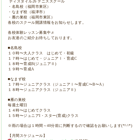
ティスタイル26 テニススクール
・名島校（福岡市東区）
・なまず校（福津市）
・雁の巣校（福岡市東区）
各校のスクール開講情報をお知らせします。
各校体験レッスン募集中♬
お友達のご紹介お待ちしております。
■名島校
１０時〜大人クラス はじめて・初級
１７時〜はじめて・ジュニアⅠ・育成C
１８時〜育成B(ジュニアⅡ)
１９時〜育成A
■なまず校
１７時〜ジュニアクラス（ジュニアⅠ〜育成C〜B〜A）
１８時〜ジュニアクラス（ジュニアⅡ)
■雁の巣校
毎週土曜日
１４時〜はじめてクラス
１５時〜ジュニアI・スター(育成)クラス
※雨の場合は１時間～40分前に判断するので確認をお願いします(*^^*)
【月間スケジュール】