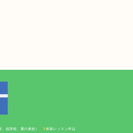
校、福津校、雁の巣校）
体験レッスン申込