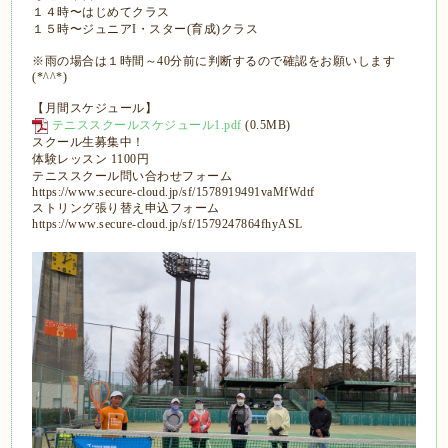
１４時〜はじめてクラス
１５時〜ジュニアI・スター(育成)クラス
※雨の場合は１時間～40分前に判断するので確認をお願いします
(*^^*)
【月間スケジュール】
テニススクールスケジュール1.pdf
(0.5MB)
スクール生募集中！
体験レッスン 1100円
テニススクール問い合わせフォーム
https://www.secure-cloud.jp/sf/1578919491vaMfWdtf
ストリング張り替え申込フォーム
https://www.secure-cloud.jp/sf/1579247864fhyASL