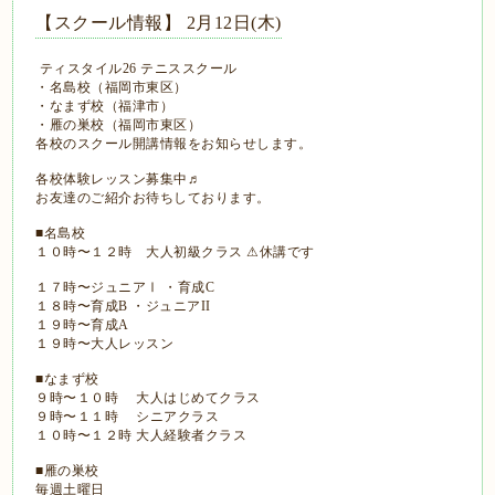
【スクール情報】 2月12日(木)
ティスタイル26 テニススクール
・名島校（福岡市東区）
・なまず校（福津市）
・雁の巣校（福岡市東区）
各校のスクール開講情報をお知らせします。
各校体験レッスン募集中♬
お友達のご紹介お待ちしております。
■名島校
１０時〜１２時 大人初級クラス ⚠休講です
１７時〜ジュニアⅠ ・育成C
１８時〜育成B ・ジュニアII
１９時〜育成A
１９時〜大人レッスン
■なまず校
９時〜１０時 大人はじめてクラス
９時〜１１時 シニアクラス
１０時〜１２時 大人経験者クラス
■雁の巣校
毎週土曜日