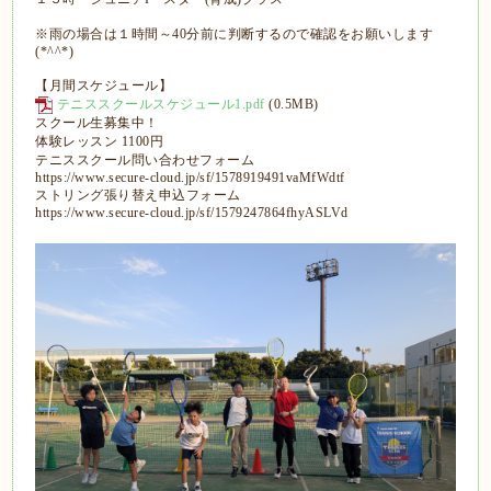
※雨の場合は１時間～40分前に判断するので確認をお願いします
(*^^*)
【月間スケジュール】
テニススクールスケジュール1.pdf
(0.5MB)
スクール生募集中！
体験レッスン 1100円
テニススクール問い合わせフォーム
https://www.secure-cloud.jp/sf/1578919491vaMfWdtf
ストリング張り替え申込フォーム
https://www.secure-cloud.jp/sf/1579247864fhyASLVd