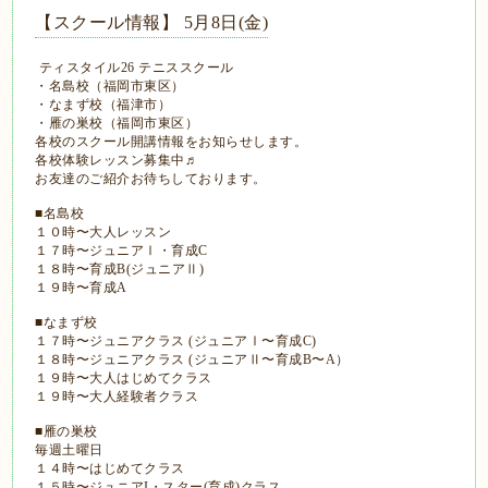
【スクール情報】 5月8日(金)
ティスタイル26 テニススクール
・名島校（福岡市東区）
・なまず校（福津市）
・雁の巣校（福岡市東区）
各校のスクール開講情報をお知らせします。
各校体験レッスン募集中♬
お友達のご紹介お待ちしております。
■名島校
１０時〜大人レッスン
１７時〜ジュニアⅠ・育成C
１８時〜育成B(ジュニアⅡ)
１９時〜育成A
■なまず校
１７時〜ジュニアクラス (ジュニアⅠ〜育成C)
１８時〜ジュニアクラス (ジュニアⅡ〜育成B〜A）
１９時〜大人はじめてクラス
１９時〜大人経験者クラス
■雁の巣校
毎週土曜日
１４時〜はじめてクラス
１５時〜ジュニアI・スター(育成)クラス