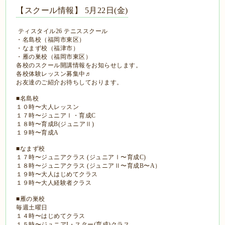
【スクール情報】 5月22日(金)
ティスタイル26 テニススクール
・名島校（福岡市東区）
・なまず校（福津市）
・雁の巣校（福岡市東区）
各校のスクール開講情報をお知らせします。
各校体験レッスン募集中♬
お友達のご紹介お待ちしております。
■名島校
１０時〜大人レッスン
１７時〜ジュニアⅠ・育成C
１８時〜育成B(ジュニアⅡ)
１９時〜育成A
■なまず校
１７時〜ジュニアクラス (ジュニアⅠ〜育成C)
１８時〜ジュニアクラス (ジュニアⅡ〜育成B〜A）
１９時〜大人はじめてクラス
１９時〜大人経験者クラス
■雁の巣校
毎週土曜日
１４時〜はじめてクラス
１５時〜ジュニアI・スター(育成)クラス