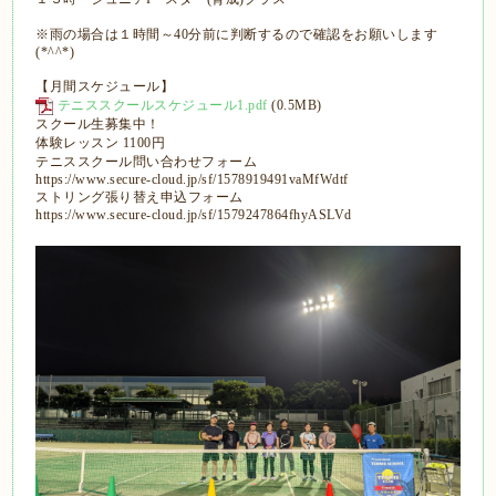
※雨の場合は１時間～40分前に判断するので確認をお願いします
(*^^*)
【月間スケジュール】
テニススクールスケジュール1.pdf
(0.5MB)
スクール生募集中！
体験レッスン 1100円
テニススクール問い合わせフォーム
https://www.secure-cloud.jp/sf/1578919491vaMfWdtf
ストリング張り替え申込フォーム
https://www.secure-cloud.jp/sf/1579247864fhyASLVd