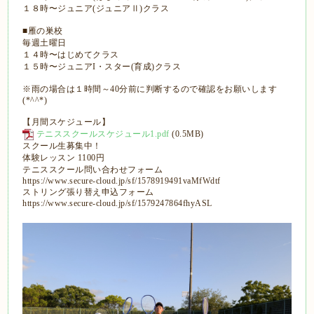
１８時〜ジュニア(ジュニアⅡ)クラス
■雁の巣校
毎週土曜日
１４時〜はじめてクラス
１５時〜ジュニアI・スター(育成)クラス
※雨の場合は１時間～40分前に判断するので確認をお願いします
(*^^*)
【月間スケジュール】
テニススクールスケジュール1.pdf
(0.5MB)
スクール生募集中！
体験レッスン 1100円
テニススクール問い合わせフォーム
https://www.secure-cloud.jp/sf/1578919491vaMfWdtf
ストリング張り替え申込フォーム
https://www.secure-cloud.jp/sf/1579247864fhyASL