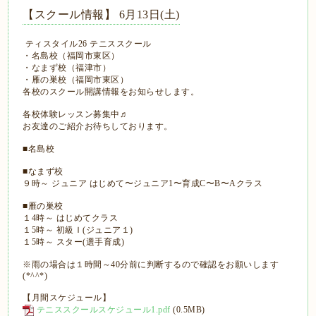
【スクール情報】 6月13日(土)
ティスタイル26 テニススクール
・名島校（福岡市東区）
・なまず校（福津市）
・雁の巣校（福岡市東区）
各校のスクール開講情報をお知らせします。
各校体験レッスン募集中♬
お友達のご紹介お待ちしております。
■名島校
■なまず校
９時～ ジュニア はじめて〜ジュニア1〜育成C〜B〜Aクラス
■雁の巣校
１4時～ はじめてクラス
１5時～ 初級Ｉ(ジュニア１)
１5時～ スター(選手育成)
※雨の場合は１時間～40分前に判断するので確認をお願いします
(*^^*)
【月間スケジュール】
テニススクールスケジュール1.pdf
(0.5MB)