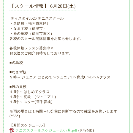
【スクール情報】 6月20日(土)
ティスタイル26 テニススクール
・名島校（福岡市東区）
・なまず校（福津市）
・雁の巣校（福岡市東区）
各校のスクール開講情報をお知らせします。
各校体験レッスン募集中♬
お友達のご紹介お待ちしております。
■名島校
■なまず校
９時～ ジュニア はじめて〜ジュニア1〜育成C〜B〜Aクラス
■雁の巣校
１4時～ はじめてクラス
１5時～ 初級Ｉ(ジュニア１)
１5時～ スター(選手育成)
※雨の場合は１時間～40分前に判断するので確認をお願いします
(*^^*)
【月間スケジュール】
テニススクールスケジュール67月.pdf
(0.49MB)