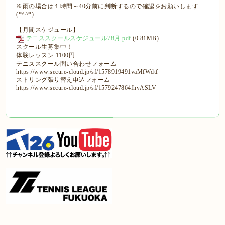
※雨の場合は１時間～40分前に判断するので確認をお願いします
(*^^*)
【月間スケジュール】
テニススクールスケジュール78月.pdf
(0.81MB)
スクール生募集中！
体験レッスン 1100円
テニススクール問い合わせフォーム
https://www.secure-cloud.jp/sf/1578919491vaMfWdtf
ストリング張り替え申込フォーム
https://www.secure-cloud.jp/sf/1579247864fhyASLV