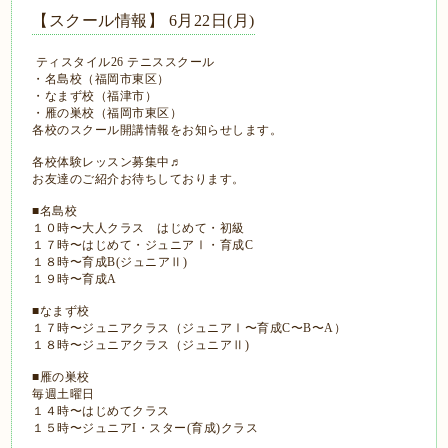
【スクール情報】 6月22日(月)
ティスタイル26 テニススクール
・名島校（福岡市東区）
・なまず校（福津市）
・雁の巣校（福岡市東区）
各校のスクール開講情報をお知らせします。
各校体験レッスン募集中♬
お友達のご紹介お待ちしております。
■名島校
１０時〜大人クラス はじめて・初級
１７時〜はじめて・ジュニアⅠ・育成C
１８時〜育成B(ジュニアⅡ)
１９時〜育成A
■なまず校
１７時〜ジュニアクラス（ジュニアⅠ〜育成C〜B〜A）
１８時〜ジュニアクラス（ジュニアⅡ)
■雁の巣校
毎週土曜日
１４時〜はじめてクラス
１５時〜ジュニアI・スター(育成)クラス